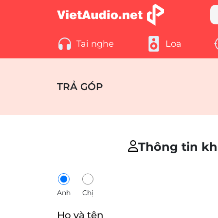
Tai nghe
Loa
TRẢ GÓP
Thông tin k
Anh
Chị
Họ và tên