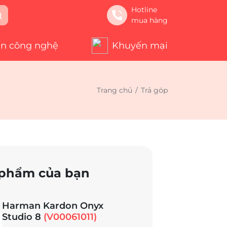
Hotline
mua hàng
in công nghệ
Khuyến mại
Trang chủ
/
Trả góp
phẩm của bạn
Harman Kardon Onyx
Studio 8
(V00061011)