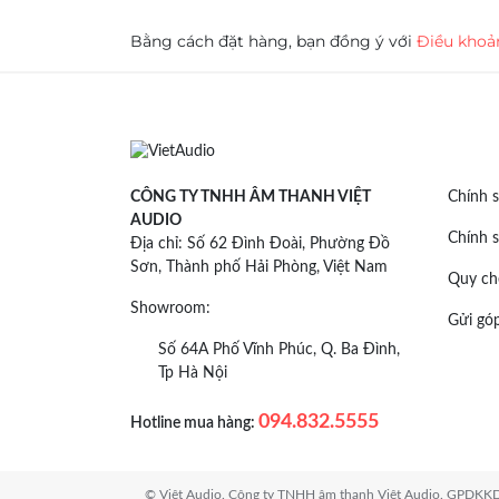
Bằng cách đặt hàng, bạn đồng ý với
Điều khoả
CÔNG TY TNHH ÂM THANH VIỆT
Chính s
AUDIO
Chính s
Địa chỉ: Số 62 Đình Đoài, Phường Đồ
Sơn, Thành phố Hải Phòng, Việt Nam
Quy ch
Showroom:
Gửi góp
Số 64A Phố Vĩnh Phúc, Q. Ba Đình,
Tp Hà Nội
094.832.5555
Hotline mua hàng:
© Việt Audio. Công ty TNHH âm thanh Việt Audio. GPDKKD: 