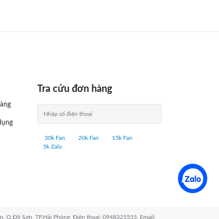
Tra cứu đơn hàng
àng
dụng
30k Fan
20k Fan
15k Fan
5k Zalo
n, Q.Đồ Sơn, TP.Hải Phòng. Điện thoại: 0948325555. Email: