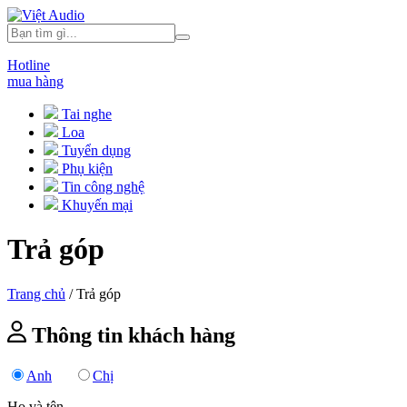
Hotline
mua hàng
Tai nghe
Loa
Tuyển dụng
Phụ kiện
Tin công nghệ
Khuyến mại
Trả góp
Trang chủ
/
Trả góp
Thông tin khách hàng
Anh
Chị
Họ và tên