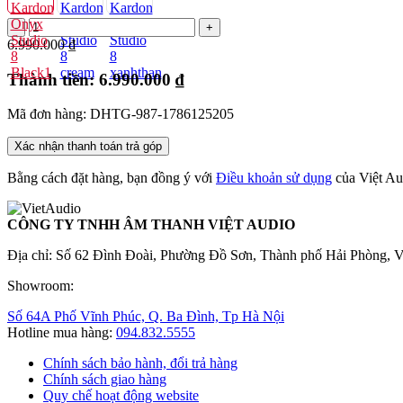
6.990.000 ₫
Thành tiền:
6.990.000 ₫
Mã đơn hàng: DHTG-987-1786125205
Xác nhận thanh toán trả góp
Bằng cách đặt hàng, bạn đồng ý với
Điều khoản sử dụng
của Việt Au
CÔNG TY TNHH ÂM THANH VIỆT AUDIO
Địa chỉ: Số 62 Đình Đoài, Phường Đồ Sơn, Thành phố Hải Phòng, 
Showroom:
Số 64A Phố Vĩnh Phúc, Q. Ba Đình, Tp Hà Nội
Hotline mua hàng:
094.832.5555
Chính sách bảo hành, đổi trả hàng
Chính sách giao hàng
Quy chế hoạt động website