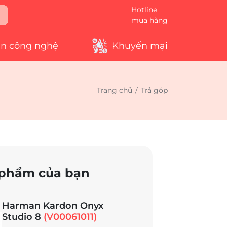
Hotline
mua hàng
in công nghệ
Khuyến mại
Trang chủ
/
Trả góp
phẩm của bạn
Harman Kardon Onyx
Studio 8
(V00061011)