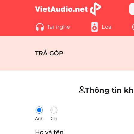
Tai nghe
Loa
TRẢ GÓP
Thông tin k
Anh
Chị
Họ và tên