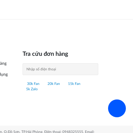
Tra cứu đơn hàng
àng
dụng
30k Fan
20k Fan
15k Fan
5k Zalo
n, Q.Đồ Sơn, TP.Hải Phòng. Điện thoại: 0948325555. Email: