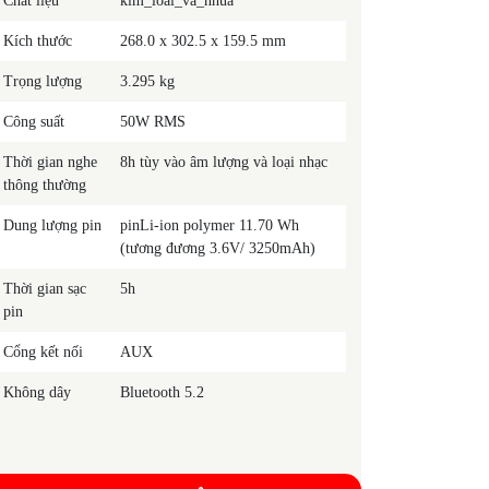
Chất liệu
kim_loai_va_nhua
Kích thước
268.0 x 302.5 x 159.5 mm
Trọng lượng
3.295 kg
Công suất
50W RMS
Thời gian nghe
8h tùy vào âm lượng và loại nhạc
thông thường
Dung lượng pin
pinLi-ion polymer 11.70 Wh
(tương đương 3.6V/ 3250mAh)
Thời gian sạc
5h
pin
Cổng kết nối
AUX
Không dây
Bluetooth 5.2