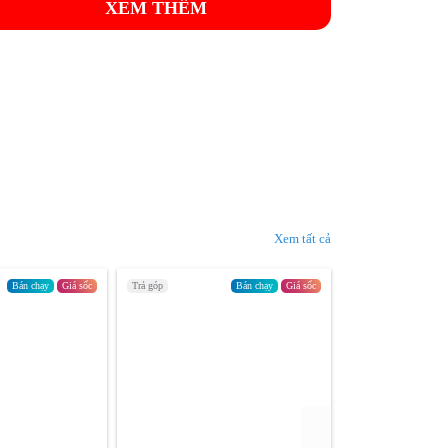
XEM THÊM
Xem tất cả
Bán chạy
Giá sốc
Trả góp
Bán chạy
Giá sốc
Trả góp