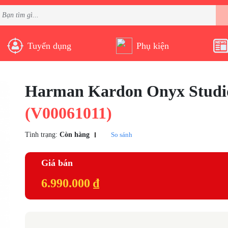
Tuyển dụng
Phụ kiện
Harman Kardon Onyx Studi
(V00061011)
Tình trạng:
Còn hàng
So sánh
Giá bán
6.990.000 ₫