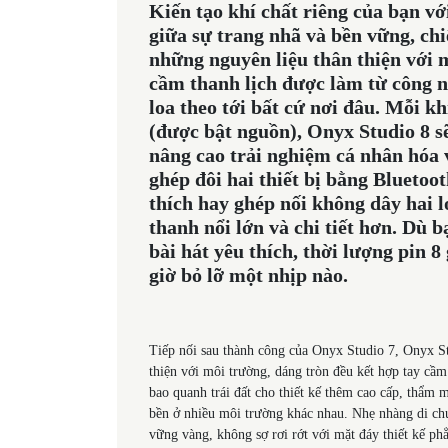
Kiến tạo khí chất riêng của bạn 
giữa sự trang nhã và bền vững, chiế
những nguyên liệu thân thiện với 
cầm thanh lịch được làm từ công 
loa theo tới bất cứ nơi đâu. Mỗi k
(được bật nguồn), Onyx Studio 8 s
nâng cao trải nghiệm cá nhân hóa v
ghép đôi hai thiết bị bằng Bluetoo
thích hay ghép nối không dây hai 
thanh nổi lớn và chi tiết hơn. Dù 
bài hát yêu thích, thời lượng pin 8
giờ bỏ lỡ một nhịp nào.
Tiếp nối sau thành công của Onyx Studio 7, Onyx Stu
thiện với môi trường, dáng tròn đều kết hợp tay cầ
bao quanh trái đất cho thiết kế thêm cao cấp, thẩm 
bền ở nhiều môi trường khác nhau. Nhẹ nhàng di chu
vững vàng, không sợ rơi rớt với mặt đáy thiết kế phẳ