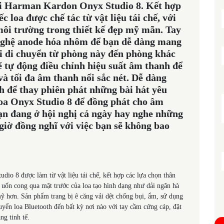
với Harman Kardon Onyx Studio 8. Kết hợp
c loa được chế tác từ vật liệu tái chế, với
môi trường trong thiết kế đẹp mỹ mãn. Tay
nghệ anode hóa nhôm để bạn dễ dàng mang
hi di chuyển từ phòng này đến phòng khác
ẽ tự động điều chỉnh hiệu suất âm thanh để
à tối đa âm thanh nổi sắc nét. Dễ dàng
th để thay phiên phát những bài hát yêu
loa Onyx Studio 8 để đồng phát cho âm
bạn đang ở hội nghị cả ngày hay nghe những
 giờ đồng nghĩ với việc bạn sẽ không bao
dio 8 được làm từ vật liệu tái chế, kết hợp các lựa chọn thân
m uốn cong qua mặt trước của loa tạo hình dạng như dải ngân hà
mỹ hơn. Sản phẩm trang bị ê căng vải dệt chống bụi, ẩm, sử dụng
yển loa Bluetooth đến bất kỳ nơi nào với tay cầm cứng cáp, đặt
ng tinh tế.