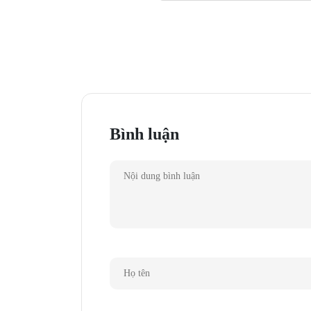
Cuộc gọi trong trẻo
Được thiết kế với một hệ thống micro kép tích hợp 
hưởng các cuộc gọi rảnh tay trong trẻo như đang hi
Điều
khiển trực quan được thiết kế
Ký hiệu đồng thời là nút bấm cho bạn tùy chỉnh linh
Bình luận
các nút nhấn tính từ trái qua phải là nút bật/tắt Bl
chơi nhạc (khi nhấn 1 lần là phát/dừng nhạc, nhấn 2 
+ Thiết kế trẻ trung,độc đáo
+ Âm thanh lan toả khắp phòng với công suất mạnh
+ Hỗ trợ ghép nối 2 loa, nâng cao trải nghiệm âm n
+ 8 giờ nghe nhạc liên tuc,5 giờ để sạc đầy pin
Nguồn: Pgi.com.vn