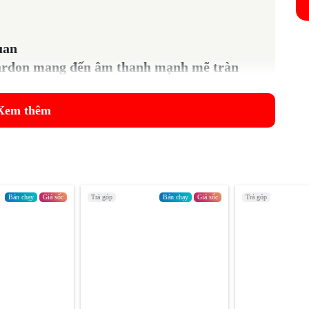
uan
ardon mang đến âm thanh mạnh mẽ tràn
 nghe bản nhạc yêu thích hay đang trong
oa có 1 loa trầm 120mm, loa tweeter kép
Xem thêm
trầm dày khỏe, uy lực, âm thanh từ nhạc
ọng hát trong - sạch, các dải âm được cân
, jazz vô cùng hoàn hảo, phù hợp cho
Bán chạy
Giá sốc
Trả góp
Bán chạy
Giá sốc
Trả góp
n thiện với môi trường
udio 8 dễ dàng hoà chung trong căn phòng đậm phong cách sống
khả năng tiện dụng, hay bạn có thể đem chiếc loa từ phòng này
c làm từ nhựa tái chế. Vải lưới loa được dệt từ sợi polyester