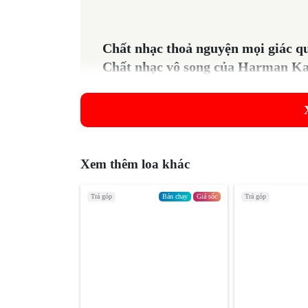
Chất nhạc thoả nguyện mọi giác q
Chất nhạc vô song của Harman K
ngập khắp căn phòng, dù bạn đang
cuộc gọi hội nghị. Hệ thống gồm l
25mm phát âm nổi trung thực, âm 
cụ, bộ gõ được tái hiện rõ ràng, gi
bằng tốt nên nghe nhạc giao hưởng
Xem thêm loa khác
phòng từ 15 - 20 m².
Trả góp
Bán chạy
Giá sốc
Trả góp
Thiết kế thanh lịch-
Chất liệu thâ
Chế tác từ những vật liệu sang trọng nhất Onyx St
của bạn. Nét thanh lịch, tay cầm kim loại nhân đôi 
đến phòng khác một cách dễ dàng. Onyx Studio 8 đượ