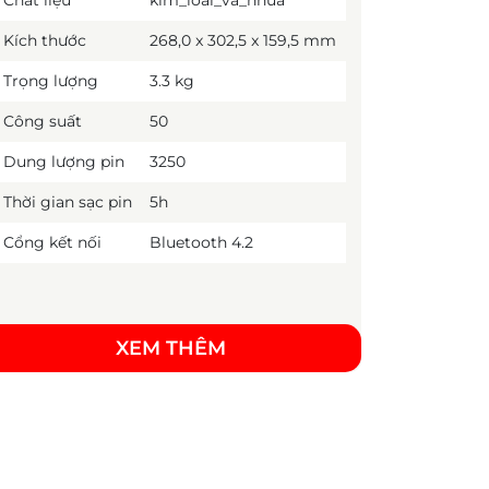
Chất liệu
kim_loai_va_nhua
Kích thước
268,0 x 302,5 x 159,5 mm
Trọng lượng
3.3 kg
Công suất
50
Dung lượng pin
3250
Thời gian sạc pin
5h
Cổng kết nối
Bluetooth 4.2
XEM THÊM