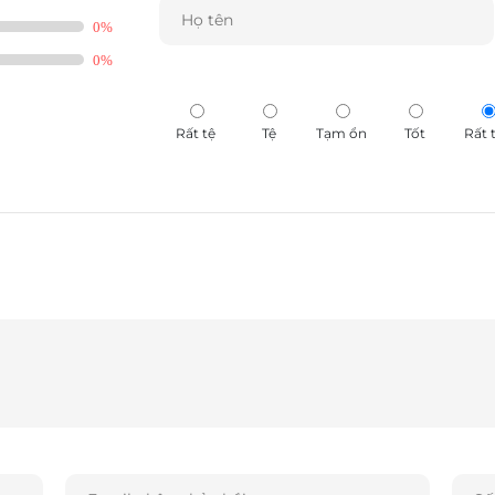
0%
0%
Rất tệ
Tệ
Tạm ổn
Tốt
Rất 
ởng chỉ thiếu chút nữa là mình đã có trên tay cái
x Studio khá "lạ" khi so với một loa Bluetooth
ờng kính khoảng 28cm, dày 13cm với hai chân kim
ng lên trên một góc 30 độ. Toàn thân loa là nhựa cao
 với logo Harman Kardon được sơn bóng. Bạn có thể
 kết cấu loa của Onyx.