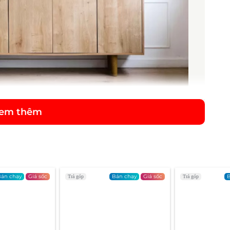
em thêm
ệu này, nhất là đối với những tay chơi đồ âm thanh
của tập đoàn Harman có trụ sở đặt tại Mỹ, sản
 thanh dùng trong nhà và ô tô.
án chạy
Giá sốc
Bán chạy
Giá sốc
B
Trả góp
Trả góp
ợc nhiều người biết đến với sản phẩm iSub 2000
 Đặc biệt dòng Soundstick cho đến nay đã ra tới ba
 bạn trẻ yêu âm thanh tại Việt Nam. Soundstick
công nghệ và giành được nhiều giải thưởng đắt giá