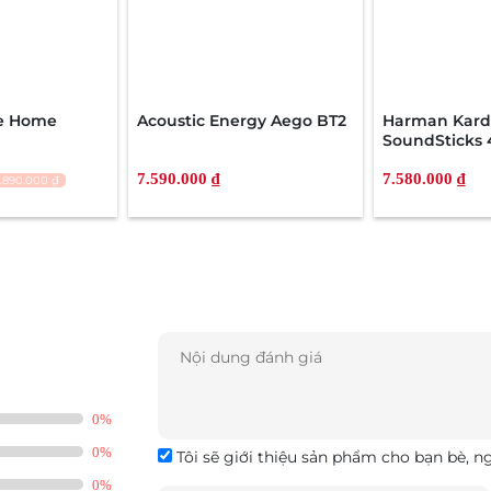
con cưng của mình tới đông đảo tín đồ âm nhạc: Loa
c loại loa Bluetooth khác. Sản phẩm trong bài đánh
com.vn) với giá hiện tại là 4,28 triệu đồng.
le Home
Acoustic Energy Aego BT2
Harman Kar
SoundSticks 
7.590.000 ₫
7.580.000 ₫
1.890.000 ₫
0%
0%
Tôi sẽ giới thiệu sản phẩm cho bạn bè, n
0%