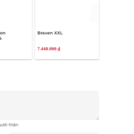
don
Braven XXL
Audio Pro Ad
4
7.440.000 ₫
7.380.000 ₫
gười thân