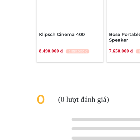
Năm 2014, Harman/Kardon giới thiệu đứa 
Bluetooth Onyx Studio, lớn hơn hầu hết cá
giá lấy từ hệ thống Xuân Vũ Media (tainghe.
Klipsch Cinema 400
Bose Portab
Speaker
8.490.000 ₫
7.650.000 ₫
-2.950.000 ₫
-
0
(0 lượt đánh giá)