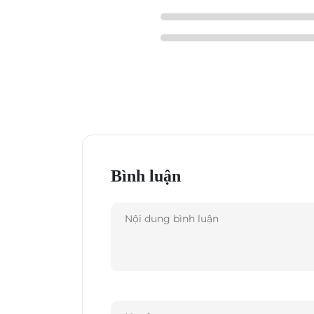
Ấn tượng đầu tiên với loa là bạn sẽ cảm tư
khiên của Captain America. Kích thước Ony
thông thường. Loa là có hình tròn với đư
loại được thiết kế để khi đặt loa luôn hướ
cấp được phủ một lớp vỏ mịn.
Bình luận
Phía trước loa là tấm chắn bằng vải cứng
dễ dàng tháo tấm chắn này ra để nhìn thấy