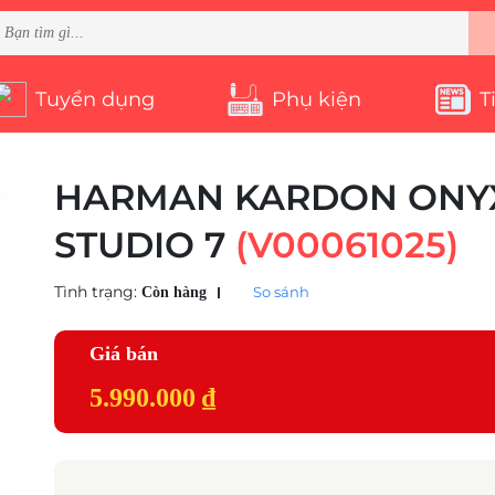
Tuyển dụng
Phụ kiện
T
HARMAN KARDON ONY
STUDIO 7
(V00061025)
Tình trạng:
So sánh
Còn hàng
Giá bán
5.990.000 ₫