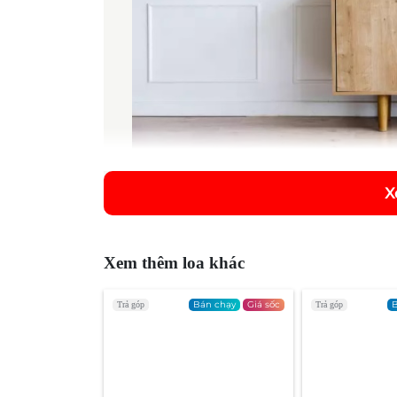
X
Thiết kế :
Chúng ta không quá xa lạ gì với thương hi
chuyên dụng. Harman/Kardon là chi nhánh 
Xem thêm loa khác
phẩm chính của công ty là các thiết bị âm
Bán chạy
Giá sốc
B
Trả góp
Trả góp
Loa vi tính của Harman Kardon bắt đầu đư
Subwoofer và Soundticks ra mắt năm 2000.
phiên bản và là niềm mơ ước của rất nhiều
được tung hô trên rất nhiều các diễn đàn 
về thiết kế trên toàn thế giới.