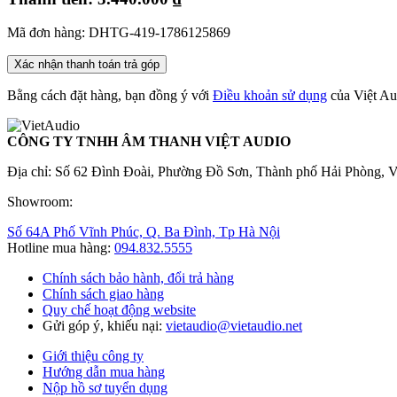
Mã đơn hàng: DHTG-419-1786125869
Xác nhận thanh toán trả góp
Bằng cách đặt hàng, bạn đồng ý với
Điều khoản sử dụng
của Việt Au
CÔNG TY TNHH ÂM THANH VIỆT AUDIO
Địa chỉ: Số 62 Đình Đoài, Phường Đồ Sơn, Thành phố Hải Phòng, 
Showroom:
Số 64A Phố Vĩnh Phúc, Q. Ba Đình, Tp Hà Nội
Hotline mua hàng:
094.832.5555
Chính sách bảo hành, đổi trả hàng
Chính sách giao hàng
Quy chế hoạt động website
Gửi góp ý, khiếu nại:
vietaudio@vietaudio.net
Giới thiệu công ty
Hướng dẫn mua hàng
Nộp hồ sơ tuyển dụng