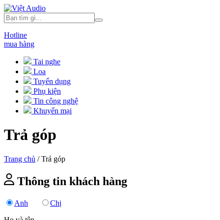
Hotline
mua hàng
Tai nghe
Loa
Tuyển dụng
Phụ kiện
Tin công nghệ
Khuyến mại
Trả góp
Trang chủ
/
Trả góp
Thông tin khách hàng
Anh
Chị
Họ và tên