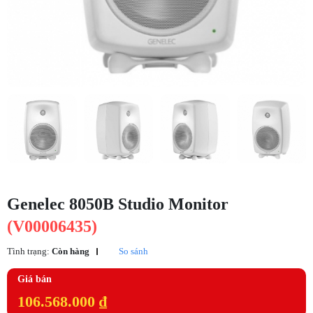
Genelec 8050B Studio Monitor
(V00006435)
Tình trạng:
Còn hàng
So sánh
Giá bán
106.568.000 ₫