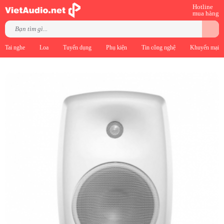
Hotline
mua hàng
Tai nghe
Loa
Tuyển dụng
Phụ kiện
Tin công nghệ
Khuyến mại