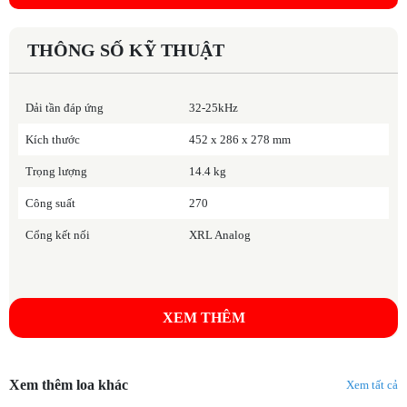
THÔNG SỐ KỸ THUẬT
Dải tần đáp ứng
32-25kHz
Kích thước
452 x 286 x 278 mm
Trọng lượng
14.4 kg
Công suất
270
Cổng kết nối
XRL Analog
* An included Iso-Pod table stand insulates the speaker from vibration
XEM THÊM
and enables you to tilt its position upward or downward
* The Iso-Pod can be attached to the base or side of the monitor, for
vertical or horizontal positioning
Xem thêm loa khác
Xem tất cả
* Well-suited for near-field studio monitoring, control rooms, editing