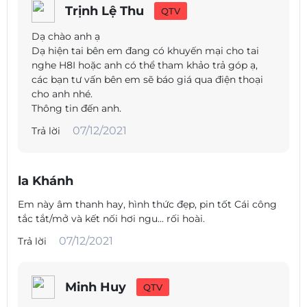
Trịnh Lệ Thu
QTV
Dạ chào anh ạ
Dạ hiện tai bên em đang có khuyến mại cho tai
nghe H8I hoặc anh có thể tham khảo trả góp ạ,
các bạn tư vấn bên em sẽ báo giá qua điện thoại
Tuy nhiên, cảm biến phản ứng rất nhạy. Âm nhạc bị gián
cho anh nhé.
đoạn sau một chút chuyển động, với lệnh tạm dừng được
Thông tin đến anh.
kích hoạt quá dễ dàng.
07/12/2021
Trả lời
Độ nhạy của cảm biến không thể điều chỉnh được, nhưng
ít nhất có thể tắt bằng cách nhấn nút điều khiển trong
năm giây. Tuy nhiên, điều này không thể được thực hiện
la Khánh
thông qua ứng dụng Beoplay. Ngoại trừ nhược điểm
đó ứng dụng cho phép bạn cá nhân hóa các cài đặt khác
Em này âm thanh hay, hình thức đẹp, pin tốt Cái công
và cá nhân hóa việc phát lại. Bạn cũng sẽ tìm thấy sách
tắc tắt/mở và kết nối hơi ngu... rối hoài.
hướng dẫn PDF trong các thư mục ứng dụng, tuy nhiên chỉ
có một ấn bản duy nhất, điều này khá khó chịu nếu bạn
07/12/2021
Trả lời
đang tìm kiếm một ấn bản bằng một ngôn ngữ cụ thể.
Minh Huy
QTV