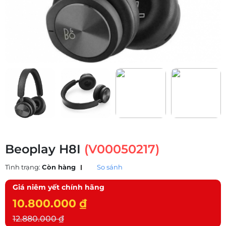
Beoplay H8I
(V00050217)
Tình trạng:
Còn hàng
So sánh
Giá niêm yết chính hãng
10.800.000 ₫
12.880.000 ₫