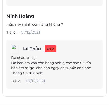
vào. Về mặt tích cực, hầu như không có sự khác biệt rõ ràng
khi ANC được bật, chứng tỏ độ vừa vặn của những chiếc tai
nghe kèm theo này thực sự tốt như thế nào.
Minh Hoàng
mẫu này mình còn hàng không ?
Âm thanh
07/12/2021
Trả lời
Lê Thảo
QTV
Dạ chào anh ạ.
Dạ bên em vẫn còn hàng anh ạ, các bạn tư vấn
bên em sẽ gọi cho anh ngay để tư vấn anh nhé.
Thông tin đến anh.
07/12/2021
Trả lời