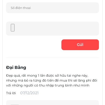
dừng này khi bạn có thể nghe lại. Tuy nhiên, tính năng đầy
hứa hẹn này không phải lúc nào cũng mang lại hiệu quả
thiết thực. Với ứng dụng Spotify, mọi thứ đã diễn ra tốt đẹp.
Tuy nhiên, với ứng dụng podcast của Apple, chức năng
tạm dừng không hoạt động như mong đợi. Trong khi gọi
điện thoại, các cuộc gọi được chấp nhận và hủy bằng cách
nhấn vào nút trung tâm ở phía bên phải của thiết bị. Chất
lượng cuộc gọi ở cả hai đầu đều tốt, không có khiếm
khuyết âm thanh nào đáng chú ý. Cuộc gọi được chấp
nhận và hủy bằng cách nhấn vào nút trung tâm ở phía bên
phải của thiết bị.
Đại Bằng
Đẹp quá, rất mong 1 lần được sở hữu tai nghe này,
nhưng mà bỏ ra từng đó tiền để mua thì sẽ lãng phí đối
với những người có thu nhập trung bình như mình
07/12/2021
Trả lời