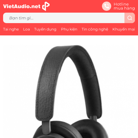
Hotline
mua hàng
Tai nghe
Loa
Tuyển dụng
Phụ kiện
Tin công nghệ
Khuyến mại