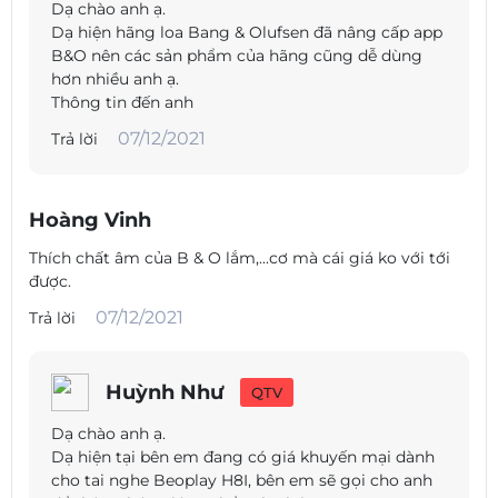
Dạ chào anh ạ.
Dạ hiện hãng loa Bang & Olufsen đã nâng cấp app
B&O nên các sản phẩm của hãng cũng dễ dùng
hơn nhiều anh ạ.
Thông tin đến anh
07/12/2021
Trả lời
Hoàng Vinh
Thích chất âm của B & O lắm,...cơ mà cái giá ko với tới
được.
07/12/2021
Trả lời
Với nút trung tâm, nhấp vào nút giữa một lần và nhấn giữ
sẽ kích hoạt ghép nối Bluetooth. Một lần nhấn ngắn sẽ tạm
dừng một bản nhạc, trong khi một cú nhấp đúp chuột sẽ
chuyển sang bản nhạc tiếp theo. Một thủ thuật ba lần bỏ
Huỳnh Như
QTV
qua một bản nhạc, trong khi có các nút riêng biệt để xử lý
điều khiển âm lượng.
Dạ chào anh ạ.
Dạ hiện tại bên em đang có giá khuyến mại dành
Beoplay H8i nhận dạng các thiết bị được ghép nối sau khi
cho tai nghe Beoplay H8I, bên em sẽ gọi cho anh
quá trình ghép nối được thực hiện, cho phép kết nối nhanh