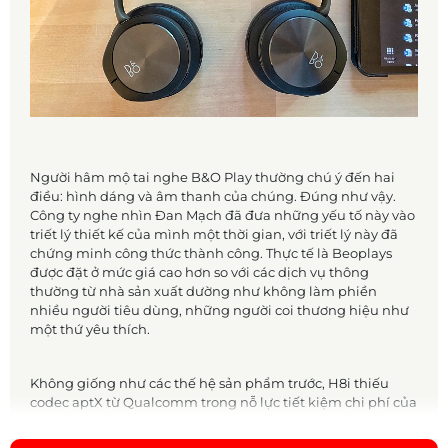
Người hâm mộ tai nghe B&O Play thường chú ý đến hai
điều: hình dáng và âm thanh của chúng. Đúng như vậy.
Công ty nghe nhìn Đan Mạch đã đưa những yếu tố này vào
triết lý thiết kế của mình một thời gian, với triết lý này đã
chứng minh công thức thành công. Thực tế là Beoplays
được đặt ở mức giá cao hơn so với các dịch vụ thông
thường từ nhà sản xuất dường như không làm phiền
nhiều người tiêu dùng, những người coi thương hiệu như
một thứ yêu thích.
Không giống như các thế hệ sản phẩm trước, H8i thiếu
codec aptX từ Qualcomm trong nỗ lực tiết kiệm chi phí của
nhà sản xuất. Tuy nhiên, nhà sản xuất cũng muốn nhấn
mạnh rằng không có sự khác biệt thực sự giữa codec đó và