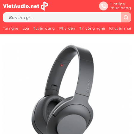
Hotline
mua hàng
Tai nghe
Loa
Tuyển dụng
Phụ kiện
Tin công nghệ
Khuyến mại