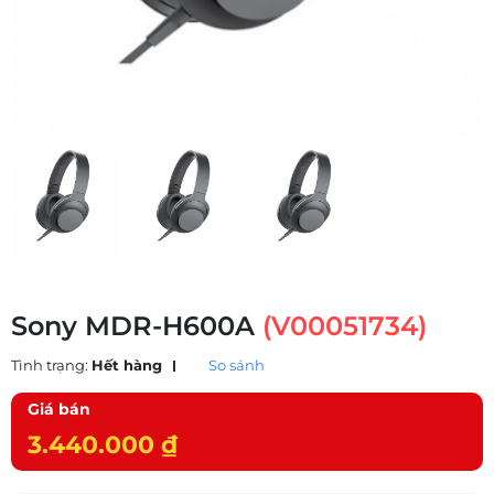
Sony MDR-H600A
(V00051734)
Tình trạng:
Hết hàng
So sánh
Giá bán
3.440.000 ₫