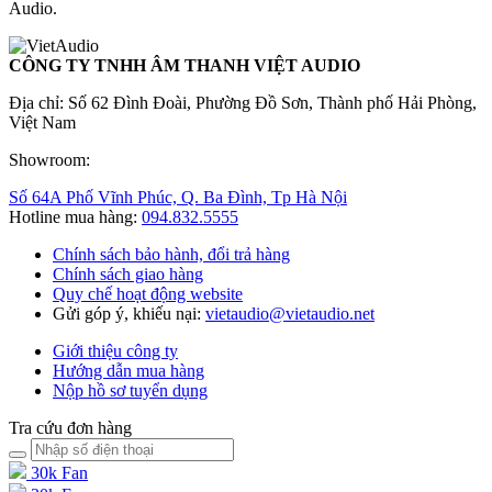
Audio.
CÔNG TY TNHH ÂM THANH VIỆT AUDIO
Địa chỉ: Số 62 Đình Đoài, Phường Đồ Sơn, Thành phố Hải Phòng,
Việt Nam
Showroom:
Số 64A Phố Vĩnh Phúc, Q. Ba Đình, Tp Hà Nội
Hotline mua hàng:
094.832.5555
Chính sách bảo hành, đổi trả hàng
Chính sách giao hàng
Quy chế hoạt động website
Gửi góp ý, khiếu nại:
vietaudio@vietaudio.net
Giới thiệu công ty
Hướng dẫn mua hàng
Nộp hồ sơ tuyển dụng
Tra cứu đơn hàng
30k Fan