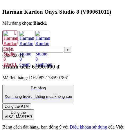
Harman Kardon Onyx Studio 8
(V00061011)
Màu đang chọn:
Black1
6.990.000 ₫
Thành tiền:
6.990.000 ₫
Mã đơn hàng: DH-987-1785997861
Đặt hàng
Xem hàng trước, không mua không sao
Dùng thẻ ATM
Dùng thẻ
VISA, MASTER
Bằng cách đặt hàng, bạn đồng ý với
Điều khoản sử dụng
của Việt