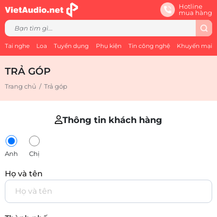
Hotline
mua hàng
Tai nghe
Loa
Tuyển dụng
Phụ kiện
Tin công nghệ
Khuyến mại
TRẢ GÓP
Trang chủ
/
Trả góp
Thông tin khách hàng
Anh
Chị
Họ và tên