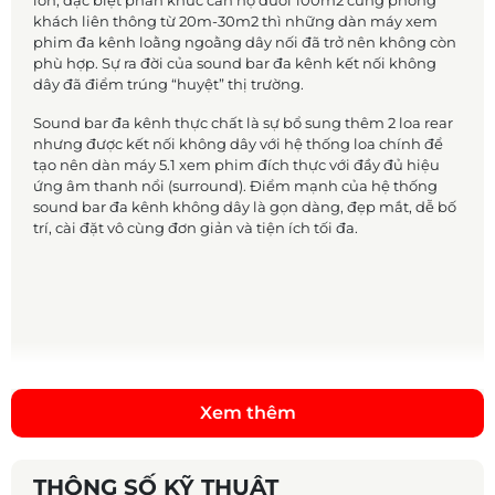
lớn, đặc biệt phân khúc căn hộ dưới 100m2 cùng phòng
khách liên thông từ 20m-30m2 thì những dàn máy xem
phim đa kênh loằng ngoằng dây nối đã trở nên không còn
phù hợp. Sự ra đời của sound bar đa kênh kết nối không
dây đã điểm trúng “huyệt” thị trường.
Sound bar đa kênh thực chất là sự bổ sung thêm 2 loa rear
nhưng được kết nối không dây với hệ thống loa chính để
tạo nên dàn máy 5.1 xem phim đích thực với đầy đủ hiệu
ứng âm thanh nổi (surround). Điểm mạnh của hệ thống
sound bar đa kênh không dây là gọn dàng, đẹp mắt, dễ bố
trí, cài đặt vô cùng đơn giản và tiện ích tối đa.
Polk Audio MagniFi MAX SR chính là một trong những hệ
Xem thêm
thống soundbar điển hình hoạt động theo nguyên lý này.
Mở hộp hệ thống MagniFi MAX SR, chúng tôi nhận có được
một loa sound bar, hai loa vệ tinh và một subwoofer. Đi
THÔNG SỐ KỸ THUẬT
kèm với chúng là hộp phụ kiện bao gồm remote điều