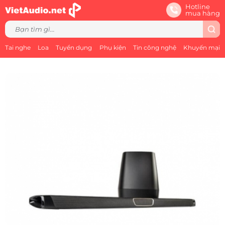
Hotline
mua hàng
Tai nghe
Loa
Tuyển dụng
Phụ kiện
Tin công nghệ
Khuyến mại