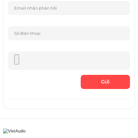
Đối với phần nghe nhạc, bộ sound bar có thể phát được
nhạc số ngoại tuyến lẫn trực tuyến. Cụ thể, kết nối
Bluetooth cho phép người dùng phát nhạc từ các nguồn
như điện thoại thông minh, máy tính bảng hoặc máy nghe
nhạc… Trong khi đó, Google Chromecast được tích hợp sẵn
trong loa sẽ hỗ trợ việc phát nhạc từ các ứng dụng ưa thích
như Spotify, TIDAL thông qua kết nối Wi-Fi.
Đặc biệt, còn có thể kết nối sound bar với loa thông minh
Google Home để tạo ra hệ thống âm thanh mở rộng, điều
khiển nhạc bằng các lệnh giọng nói. Hiện Google đã hỗ trợ
thêm ngôn ngữ Việt nên đây cũng là một tính năng rất thú
vị.
Với hệ thống sound bar đa kênh không dây MagniFi
MAX SR, người dùng sẽ được phục vụ những tiện
ích gồm: