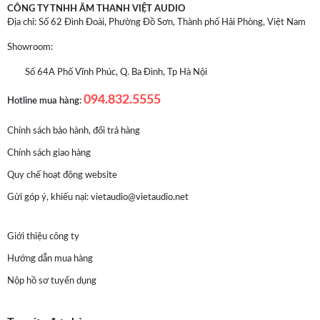
- Xem phim đa kênh từ kết nối có dây hoặc không dây
CÔNG TY TNHH ÂM THANH VIỆT AUDIO
(xem phim từ các trang phim online)
Địa chỉ: Số 62 Đình Đoài, Phường Đồ Sơn, Thành phố Hải Phòng, Việt Nam
- Nghe nhạc từ kết nối có dây hoặc không dây (từ các trang
cung cấp nhạc online như nhaccuatui, chiasenhac,
Showroom:
Spotify...)
- Nghe nhạc chất lượng cao từ ứng dụng cài đặt với nhà
Số 64A Phố Vĩnh Phúc, Q. Ba Đình, Tp Hà Nội
cung cấp như Tidal
- Phục vụ cho việc học tập của cá nhân hoặc đào tạo nhóm
094.832.5555
Hotline mua hàng:
- Phục vụ tốt hơn cho e-office - văn phòng ảo làm việc từ xa
Chính sách bảo hành, đổi trả hàng
Thông số chi tiết :
Chính sách giao hàng
Quy chế hoạt động website
- Pass - Through: 4K HDMI, HDR, & Dolby Vision
Gửi góp ý, khiếu nại:
vietaudio@vietaudio.net
- Ngõ vào audio: 4K HDMI
- Kết nối không dây: Bluetooth, Wi-Fi
Giới thiệu công ty
- Công suất tổng: 400 Watt
Hướng dẫn mua hàng
- Tần số đáp ứng: 35 Hz - 20 kHz
Nộp hồ sơ tuyển dụng
- Kích thước (H x W x D): Sound bar - 5.31 x 109.22 x 9.6
(cm)/Subwoofer – 36,93 x 37,13 x 30,76 (cm)