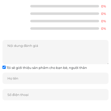
MAX SR còn có thêm cả công nghệ surround SDA để tái tạo
0%
âm thanh rộng khắp, đa chiều.
0%
0%
Loa subwoofer tích hợp sẵn ampli của MagniFi MAX SR có
thể “nhấn chìm” cả không gian những phân đoạn cháy nổ
0%
hoành tráng với dải trầm cực sâu. Loa sub được kết nối với
sound bar bằng tín hiệu không dây. Chỉ cần cắm điện 2
thiết bị này và bấm nút BAR SYNC phía sau sub woofer cho
tới khi nào đèn tín hiệu sáng ổn định là kết nối thành công.
Có lẽ chưa có thiết lập đa kênh nào lại đơn giản đến thế.
Tôi sẽ giới thiệu sản phẩm cho bạn bè, người thân
Tương tự, cặp loa surround có thể treo hoặc đặt bất cứ vị trí
nào trong phòng mà không phụ thuộc dây nối. Mỗi loa
cũng có một ampli riêng. Việc kết nối không dây với sound
bar chính cũng chỉ đơn giản là nhấn nút SYNC phía sau.
Như vậy, hệ thống 5.1 này loại bỏ hoàn toàn dây một ampli