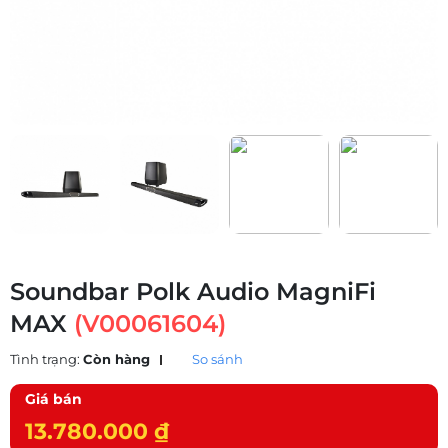
Soundbar Polk Audio MagniFi
MAX
(V00061604)
Tình trạng:
Còn hàng
So sánh
Giá bán
13.780.000 ₫