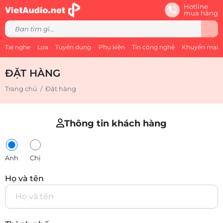
Hotline
mua hàng
Tai nghe
Loa
Tuyển dụng
Phụ kiện
Tin công nghệ
Khuyến mại
ĐẶT HÀNG
Trang chủ
/
Đặt hàng
Thông tin khách hàng
Anh
Chị
Họ và tên