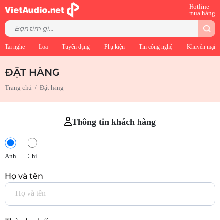
Hotline
mua hàng
Tai nghe
Loa
Tuyển dụng
Phụ kiện
Tin công nghệ
Khuyến mại
ĐẶT HÀNG
Trang chủ
/
Đặt hàng
Thông tin khách hàng
Anh
Chị
Họ và tên